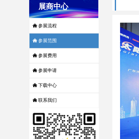
展商中心
낀
参展流程
낀
参展范围
낀
参展费用
낀
参展申请
낀
下载中心
낀
联系我们