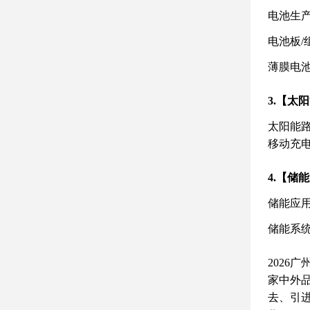
电池生
电池板
薄膜电池
3.【太
太阳能
移动充
4.【储
储能应
储能系
2026
家中外品
去、引