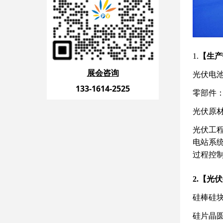
1.
【生产
展会咨询
光伏电
133-1614-2525
零部件
光伏原
光伏工
电站系
过程控
2.【光
硅棒硅
硅片晶