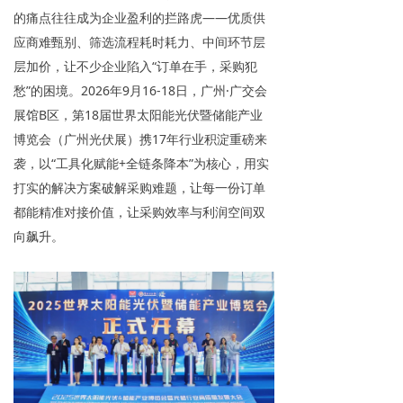
的痛点往往成为企业盈利的拦路虎——优质供
应商难甄别、筛选流程耗时耗力、中间环节层
层加价，让不少企业陷入“订单在手，采购犯
愁”的困境。2026年9月16-18日，广州·广交会
展馆B区，第18届世界太阳能光伏暨储能产业
博览会（广州光伏展）携17年行业积淀重磅来
袭，以“工具化赋能+全链条降本”为核心，用实
打实的解决方案破解采购难题，让每一份订单
都能精准对接价值，让采购效率与利润空间双
向飙升。