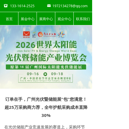
133-1614-2525
1972134278@qq.com
뀰
낂
首页
展会中心
展商中心
观众中心
联系我们
订单在手，广州光伏暨储能展“包”您满意！
超25万采购商力荐，全年护航采购成本直降
30%
在光伏储能产业竞速发展的赛道上，采购环节