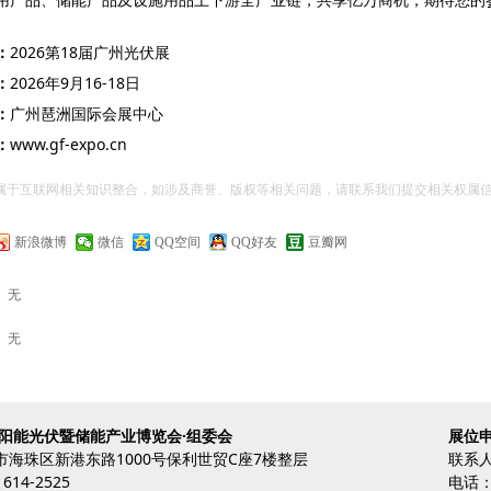
：
2026第18届广州光伏展
：
2026年9月16-18日
：
广州琶洲国际会展中心
：
www.gf-expo.cn
文属于互联网相关知识整合，如涉及商誉、版权等相关问题，请联系我们提交相关权属
新浪微博
微信
QQ空间
QQ好友
豆瓣网
：
无
：
无
太阳能光伏暨储能产业博览会·组委会
展位申
市海珠区新港东路1000号保利世贸C座7楼整层
联系
614-2525
电话：1