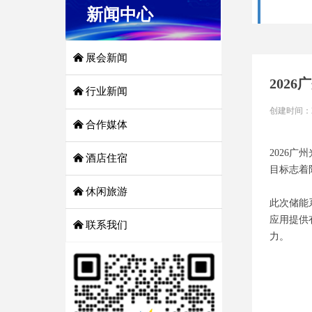
新闻中心
낀
展会新闻
202
낀
行业新闻
创建时间：
낀
合作媒体
2026广
낀
酒店住宿
目标志着
낀
休闲旅游
此次储能
应用提供
낀
联系我们
力。