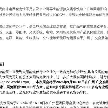
受南非电网稳定性不足以及企业可再生能源接入需求快速上升等因素影响，电
球累计投运电力电子转换设备已超过1000GW，持续为全球储能与光伏市
展已连续举办17年，是全球光储企业促进贸易、推广品牌的重要展览平台。
器、支架、零配件、光伏系统、电站、太阳能光伏应用产品及储能应用、
池、电源、氢能、生物质能、空气能等新能源专题展会于广州·广交会展馆
绍】
储能展一直受到太阳能光伏行业企业的一致肯定和积极评价,具有很高的知
光伏展为更好的服务太阳能光伏行业，进一步扩大展会国际影响力，进行
ar PV World Expo）。
本次展会将于2026年9月16-18日在广州·广交会展馆B
多家，展览面积180,000平方米，超100多个国家和地区250,000多名专业
的最佳选择，是光伏行业年度新品发布重要平台及贸易导向。
广州光伏展将于2026年9月16-18日在广州琶洲国际会展中心举办，在此
用产品、储能产品及设施用品上下游全产业链，共享亿万商机，期待您的