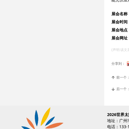
展会名称
展会时间
展会地点
展会网址
(声明:该
分享到：
前一个
녕
后一个
녓
2026世界
地址：广州
电话：133-1